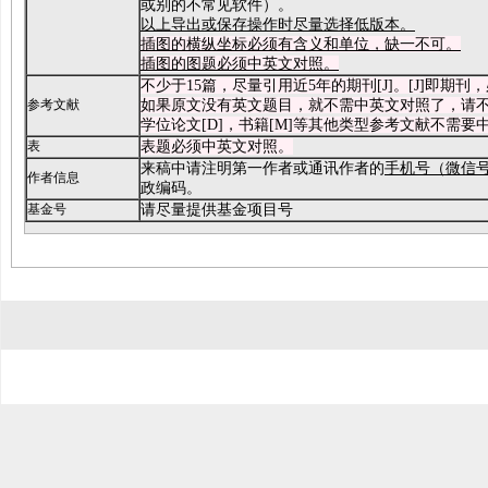
或别的不常见软件）。
以上导出或保存操作时尽量选择低版本。
插图的横纵坐标必须有含义和单位，缺一不可。
插图的图题必须中英文对照
。
不少于15篇，尽量引用近5年的期刊[J]。[J]即期
参考文献
如果原文没有英文题目，就不需中英文对照了，请
学位论文[D]，书籍[M]等其他类型参考文献不需要
表
表题必须中英文对照。
来稿中请注明第一作者或通讯作者的
手机号（微信
作者信息
政编码。
基金号
请尽量提供基金项目号