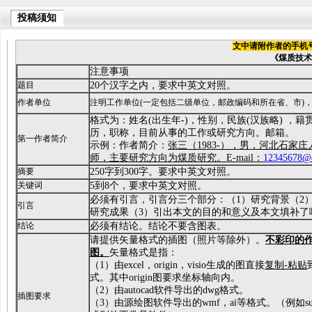
投稿须知
文中请附作者的手机
《煤质技术
注意事项
题目
20个汉字之内，要求中英文对照。
作者单位
注明工作单位(一定包括二级单位，邮政编码和所在省、市)
格式为：姓名(出生年-)，性别，民族(汉族略) ，
历，职称，目前从事的工作或研究方向。邮箱。
第一作者简介
示例：作者简介：
张三（
1983-
），男，河北石家庄
师，主要研究方向为煤质研究。E-mail
：
12345678@
摘要
250字到300字。要求中英文对照。
关键词
5到8个，要求中英文对照。
必须有引言，引言分三个部分：（1）研究背景（2
引言
研究成果（3）引出本文的目的和意义及本文填补了
结论
必须有结论。结论不要含图表。
请提供矢量格式的插图（照片等除外）。
不彩印的
图。
矢量格式是指：
（1）由excel，origin，visio生成的图直接
复制
-
粘贴
式。其中origin图要求坐标轴向内。
（2）由autocad软件导出的dwg格式。
插图要求
（3）由源绘图软件导出的wmf，ai等格式。（例如sufu